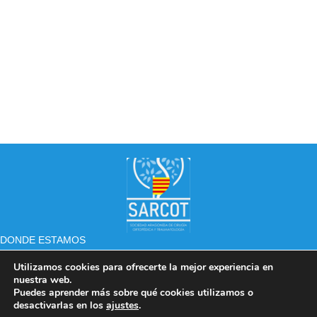
DONDE ESTAMOS
Colegio de Médicos, P.º de los Ruiseñores, 2, 50006 Zaragoza
Utilizamos cookies para ofrecerte la mejor experiencia en
nuestra web.
Telf.
976 38 80 11
Puedes aprender más sobre qué cookies utilizamos o
desactivarlas en los
ajustes
.